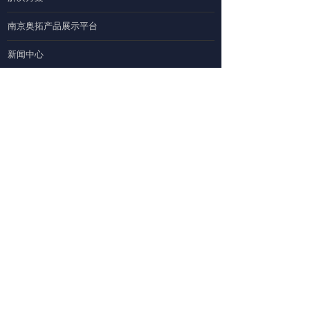
南京奥拓产品展示平台
新闻中心
加总公司链接
合作与服务
400-888-9900
营销合作： 19925223728
服务合作： 025-89635521
地址：南京市雨花台区凤锦路26号
微信公众号
微信公众号
微信公众号