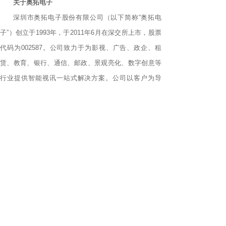
关于奥拓电子
深圳市奥拓电子股份有限公司（以下简称“奥拓电
子”）创立于1993年，于2011年6月在深交所上市，股票
代码为002587。公司致力于为影视、广告、政企、租
赁、教育、银行、通信、邮政、景观亮化、数字创意等
行业提供智能视讯一站式解决方案。公司以客户为导
向，以技术创新为核心，对外不断拓展市场，对内建设
赋能管理平台，业务遍及全球，是众多世界著名500强企
业、广告公司、顶级体育赛事组织和国内各大银行的长
期合作伙伴，主要产品及智能视讯解决方案在FIFA世界
杯、UEFA欧洲杯等国际顶级赛事、全世界70%以上的大
型国际机场、全国7万多个银行网点得到了广泛的应用。
“AOTO”已是国内外知名的品牌。